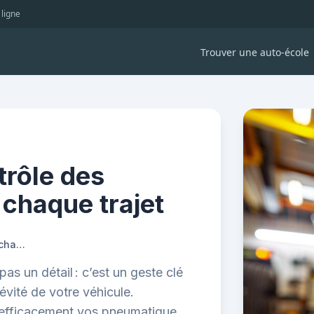
 ligne
Trouver une auto-école
trôle des
chaque trajet
L'importance du contrôle des pneumatiques avant chaque trajet
pas un détail : c’est un geste clé
évité de votre véhicule.
efficacement vos pneumatiques