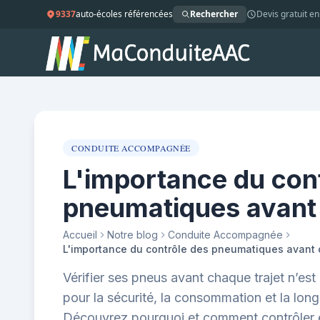
9337
auto-écoles référencées
Rechercher
Devis gratuit en
CONDUITE ACCOMPAGNÉE
L'importance du con
pneumatiques avant 
Accueil
Notre blog
Conduite Accompagnée
Vérifier ses pneus avant chaque trajet n’est 
pour la sécurité, la consommation et la long
Découvrez pourquoi et comment contrôler 