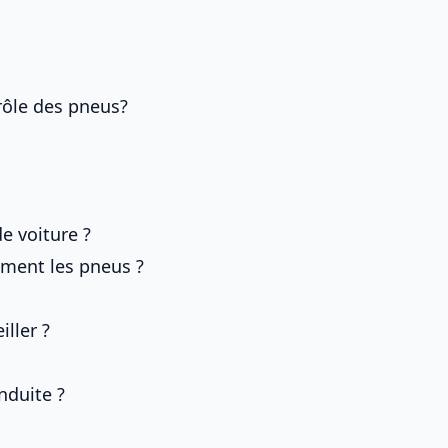
trôle des pneus?
e voiture ?
ement les pneus ?
ller ?
nduite ?