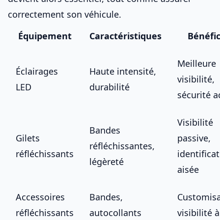
correctement son véhicule
.
Équipement
Caractéristiques
Bénéfi
Meilleure
Éclairages
Haute intensité,
visibilité,
LED
durabilité
sécurité a
Visibilité
Bandes
Gilets
passive,
réfléchissantes,
réfléchissants
identifica
légèreté
aisée
Accessoires
Bandes,
Customisa
réfléchissants
autocollants
visibilité 