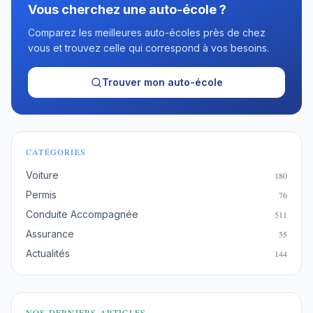
Vous cherchez une auto-école ?
Comparez les meilleures auto-écoles près de chez
vous et trouvez celle qui correspond à vos besoins.
Trouver mon auto-école
CATÉGORIES
Voiture
180
Permis
76
Conduite Accompagnée
511
Assurance
55
Actualités
144
NOS DERNIERS ARTICLES