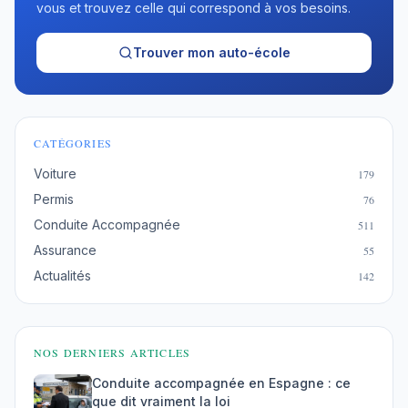
vous et trouvez celle qui correspond à vos besoins.
Trouver mon auto-école
CATÉGORIES
Voiture
179
Permis
76
Conduite Accompagnée
511
Assurance
55
Actualités
142
NOS DERNIERS ARTICLES
Conduite accompagnée en Espagne : ce
que dit vraiment la loi