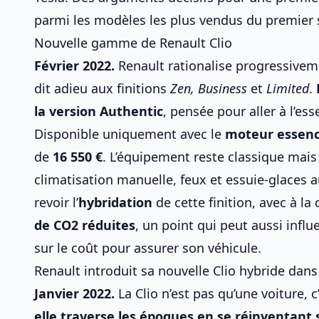
parmi
les modèles les plus vendus du premier
Nouvelle gamme de Renault Clio
Février 2022.
Renault rationalise progressiveme
dit adieu aux finitions
Zen, Business
et
Limited
.
la version Authentic
, pensée pour aller à l’ess
Disponible uniquement avec le
moteur essenc
de
16 550 €
. L’équipement reste classique mais 
climatisation manuelle, feux et essuie-glaces
revoir l’
hybridation
de cette finition, avec à la 
de CO2 réduites
, un point qui peut aussi influ
sur le coût pour
assurer son véhicule
.
Renault introduit sa nouvelle Clio hybride dan
Janvier 2022.
La Clio n’est pas qu’une voiture,
elle traverse les époques en se réinventant 