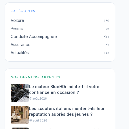
CATÉGORIES
Voiture
180
Permis
76
Conduite Accompagnée
511
Assurance
55
Actualités
143
NOS DERNIERS ARTICLES
Le moteur BlueHDi mérite-t-il votre
confiance en occasion ?
·
7 août 2026
Les scooters italiens méritent-ils leur
réputation auprès des jeunes ?
·
6 août 2026