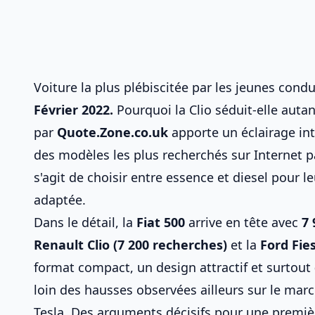
Voiture la plus plébiscitée par les jeunes condu
Février 2022.
Pourquoi la Clio séduit-elle auta
par
Quote.Zone.co.uk
apporte un éclairage inté
des modèles les plus recherchés sur Internet p
s'agit de
choisir entre essence et diesel pour le
adaptée
.
Dans le détail, la
Fiat 500
arrive en tête avec
7 
Renault Clio (7 200 recherches)
et la
Ford Fie
format compact, un design attractif et surtout
loin des hausses observées ailleurs sur le ma
Tesla
. Des arguments décisifs pour une premièr