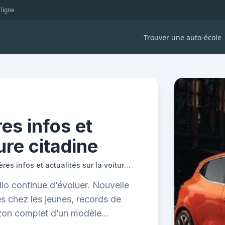
 ligne
Trouver une auto-école
res infos et
ure citadine
Renault Clio : dernières infos et actualités sur la voiture citadine
lio continue d’évoluer. Nouvelle
s chez les jeunes, records de
rizon complet d’un modèle