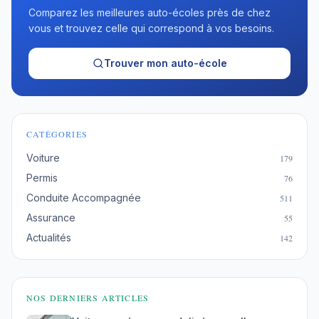
Comparez les meilleures auto-écoles près de chez
vous et trouvez celle qui correspond à vos besoins.
Trouver mon auto-école
CATÉGORIES
Voiture
179
Permis
76
Conduite Accompagnée
511
Assurance
55
Actualités
142
NOS DERNIERS ARTICLES