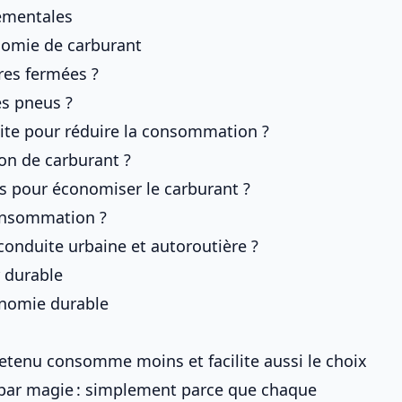
ementales
onomie de carburant
res fermées ?
es pneus ?
uite pour réduire la consommation ?
ion de carburant ?
ues pour économiser le carburant ?
consommation ?
conduite urbaine et autoroutière ?
 durable
conomie durable
tretenu consomme moins
et facilite aussi
le choix
 par magie : simplement parce que chaque