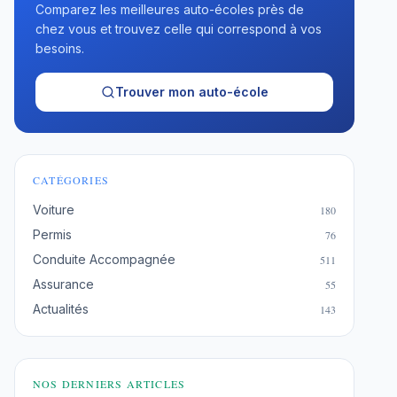
Comparez les meilleures auto-écoles près de
chez vous et trouvez celle qui correspond à vos
besoins.
Trouver mon auto-école
CATÉGORIES
Voiture
180
Permis
76
Conduite Accompagnée
511
Assurance
55
Actualités
143
NOS DERNIERS ARTICLES