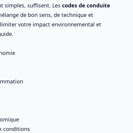
t simples, suffisent. Les
codes de conduite
élange de bon sens, de technique et
t, limiter votre impact environnemental et
guide.
conomie
sommation
nomique
x conditions