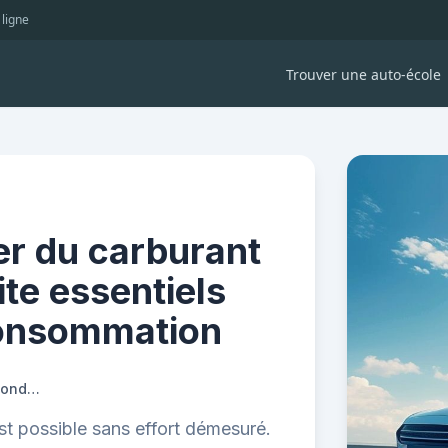
 ligne
Trouver une auto-école
r du carburant
ite essentiels
consommation
Comment économiser du carburant : les codes de conduite essentiels pour réduire votre consommation
t possible sans effort démesuré.