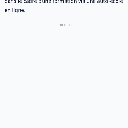
dans le cadre d’une formation via
une auto-école
en ligne
.
PUBLICITÉ