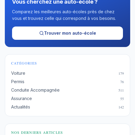
Vous cherchez une auto-école ?
Comparez les meilleures auto-écoles près de chez
vous et trouvez celle qui correspond à vos besoins.
Trouver mon auto-école
CATÉGORIES
Voiture
179
Permis
76
Conduite Accompagnée
511
Assurance
55
Actualités
142
NOS DERNIERS ARTICLES