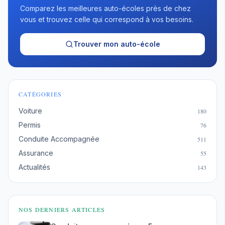
Comparez les meilleures auto-écoles près de chez
vous et trouvez celle qui correspond à vos besoins.
Trouver mon auto-école
CATÉGORIES
Voiture
180
Permis
76
Conduite Accompagnée
511
Assurance
55
Actualités
143
NOS DERNIERS ARTICLES