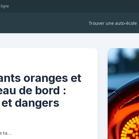
 ligne
Trouver une auto-école
nts oranges et
eau de bord :
 et dangers
Comprendre les voyants oranges et rouges de votre tableau de bord : guide des anomalies et dangers potentiels