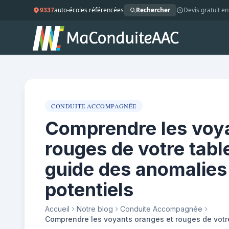
9337
auto-écoles référencées
Rechercher
Devis gratuit en
CONDUITE ACCOMPAGNÉE
Comprendre les voya
rouges de votre tabl
guide des anomalies
potentiels
Accueil
Notre blog
Conduite Accompagnée