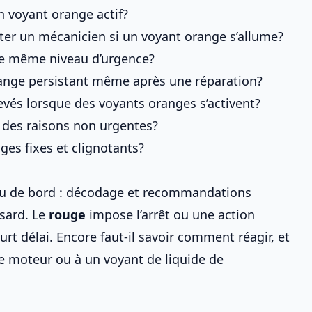
n voyant orange actif?
ter un mécanicien si un voyant orange s’allume?
 le même niveau d’urgence?
range persistant même après une réparation?
evés lorsque des voyants oranges s’activent?
r des raisons non urgentes?
nges fixes et clignotants?
eau de bord : décodage et recommandations
asard. Le
rouge
impose l’arrêt ou une action
court délai. Encore faut-il savoir comment réagir, et
le moteur
ou à
un voyant de liquide de