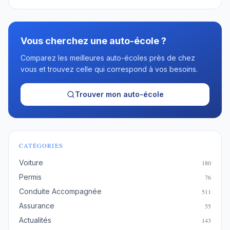
Vous cherchez une auto-école ?
Comparez les meilleures auto-écoles près de chez
vous et trouvez celle qui correspond à vos besoins.
Trouver mon auto-école
CATÉGORIES
Voiture
180
Permis
76
Conduite Accompagnée
511
Assurance
55
Actualités
143